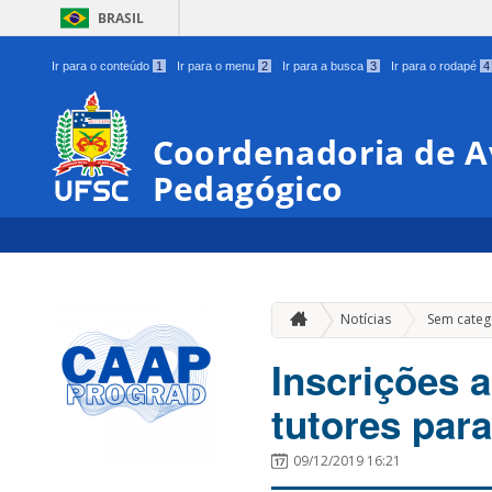
BRASIL
Ir para o conteúdo
1
Ir para o menu
2
Ir para a busca
3
Ir para o rodapé
4
Coordenadoria de A
Pedagógico
Notícias
Sem categ
Inscrições a
tutores par
09/12/2019 16:21