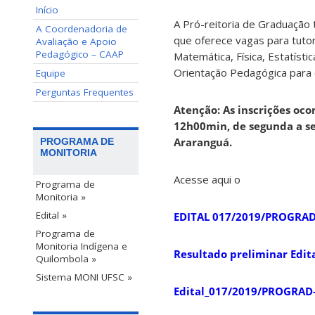
Início
A Pró-reitoria de Graduação 
A Coordenadoria de
que oferece vagas para tuto
Avaliação e Apoio
Pedagógico – CAAP
Matemática, Física, Estatísti
Orientação Pedagógica para 
Equipe
Perguntas Frequentes
Atenção: As inscrições oc
12h00min, de segunda a sex
Araranguá.
PROGRAMA DE
MONITORIA
Acesse aqui o
Programa de
Monitoria »
Edital »
EDITAL 017/2019/PROGRAD
Programa de
Monitoria Indígena e
Resultado preliminar Edi
Quilombola »
Sistema MONI UFSC »
Edital_017/2019/PROGRAD- 