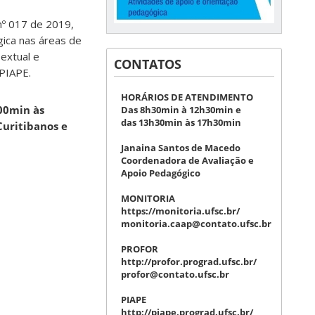
 nº 017 de 2019,
ica nas áreas de
Textual e
CONTATOS
 PIAPE.
HORÁRIOS DE ATENDIMENTO
h00min às
Das 8h30min à 12h30min e
das 13h30min às 17h30min
Curitibanos e
Janaina Santos de Macedo
Coordenadora de Avaliação e
Apoio Pedagógico
MONITORIA
https://monitoria.ufsc.br/
monitoria.caap@contato.ufsc.br
PROFOR
http://profor.prograd.ufsc.br/
profor@contato.ufsc.br
PIAPE
http://piape.prograd.ufsc.br/